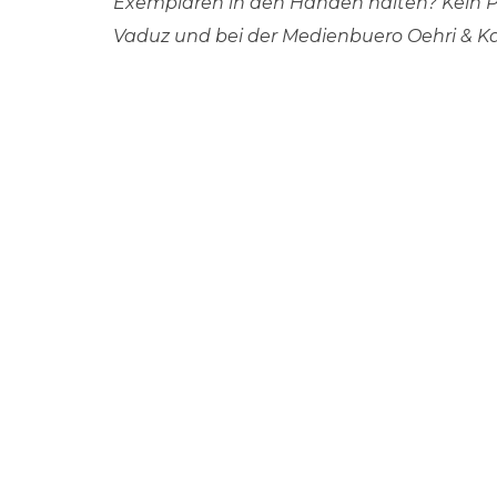
Exemplaren in den Händen halten? Kein Pr
Vaduz und bei der Medienbuero Oehri & Kai