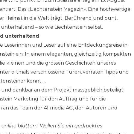
ne wird pünktlich zum Staatsfeiertag am 15. August
ntiert: Das «Liechtenstein Magazin». Eine hochwertige
rer Heimat in die Welt trägt. Berührend und bunt,
unterhaltend – so wie Liechtenstein selbst.
nd unterhaltend
ne Leserinnen und Leser auf eine Entdeckungsreise in
enstein ein. In einem eleganten, gleichzeitig kompakten
e kleinen und die grossen Geschichten unseres
inter oftmals verschlossene Türen, verraten Tipps und
htensteiner kennt …
lz und dankbar an dem Projekt massgeblich beteiligt
tein Marketing für den Auftrag und für die
h an das Team der Allmedia AG, den Autoren und
nline blättern. Wollen Sie ein gedrucktes