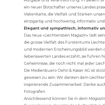
Aufgabe und Verantwortung. In diesem Sin
ein neuer Botschafter unseres Landes präse
Visitenkarte, die Vielfalt und Stärken unse
einzigartig und hochwertig, informativ und 
Elegant und sympathisch, informativ u
Das neue «Liechtenstein Magazin» lädt sei
die grosse Vielfalt des Fürstentums Liecht
und modernen Erscheinungsbild werden di
liebenswerten Landes erzählt, sie führen h
Geheimnisse, die noch nicht mal jeder Liec
Die Medienbuero Oehri & Kaiser AG ist sto
gewesen zu sein. Wir danken dem Liechtens
inspirierende Zusammenarbeit. Danke auc
Fotografen.
Anschliessend können Sie in dem Magazin o