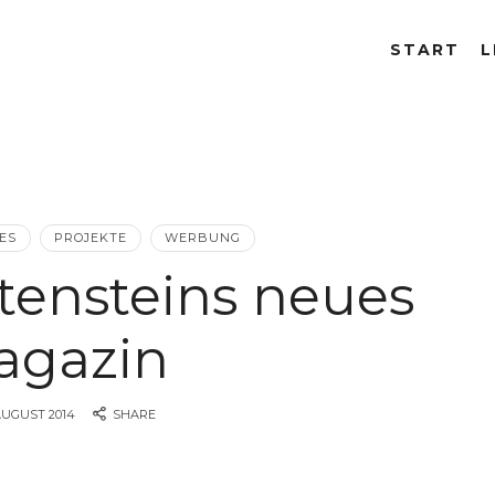
START
L
ES
PROJEKTE
WERBUNG
tensteins neues
agazin
 AUGUST 2014
SHARE