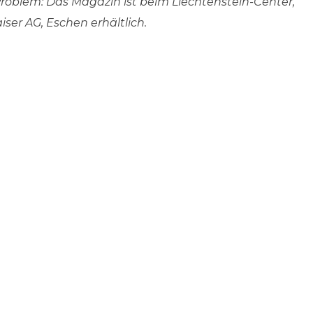
oblem: Das Magazin ist beim Liechtenstein-Center,
ser AG, Eschen erhältlich.