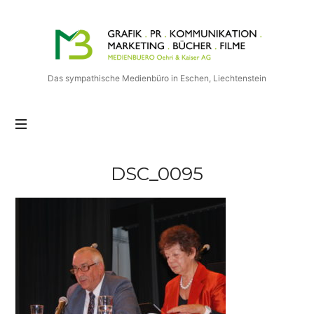
Medienbuero
Oehri
&
Kaiser
Das sympathische Medienbüro in Eschen, Liechtenstein
AG
DSC_0095