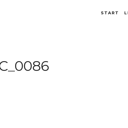
START
L
C_0086