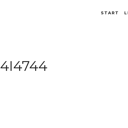
START
L
4I4744