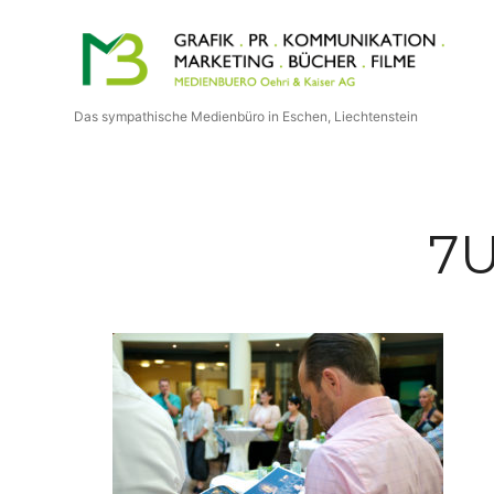
Medienbuero
Oehri
Das sympathische Medienbüro in Eschen, Liechtenstein
&
Kaiser
7U
AG