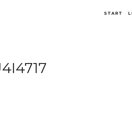
START
L
4I4717