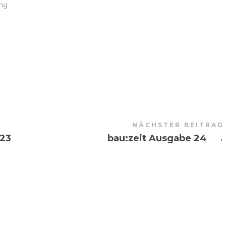
ung
NÄCHSTER BEITRAG
 23
bau:zeit Ausgabe 24
→