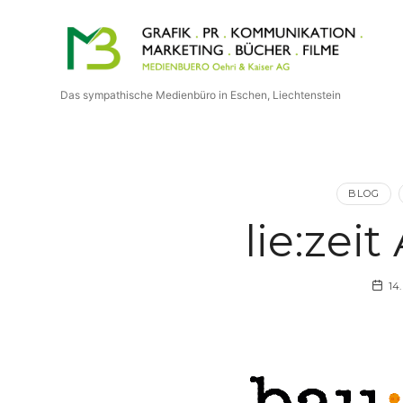
Medienbuero
Oehri
Das sympathische Medienbüro in Eschen, Liechtenstein
&
Kaiser
BLOG
AG
lie:zei
14