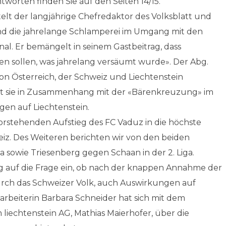
tworten finden Sie auf den Seiten 14/15.
telt der langjährige Chefredaktor des Volksblatt und
 die jahrelange Schlamperei im Umgang mit den
al. Er bemängelt in seinem Gastbeitrag, dass
n sollen, was jahrelang versäumt wurde». Der Abg.
 von Österreich, der Schweiz und Liechtenstein
t sie in Zusammenhang mit der «Bärenkreuzung» im
en auf Liechtenstein.
vorstehenden Aufstieg des FC Vaduz in die höchste
eiz. Des Weiteren berichten wir von den beiden
a sowie Triesenberg gegen Schaan in der 2. Liga.
ag auf die Frage ein, ob nach der knappen Annahme der
rch das Schweizer Volk, auch Auswirkungen auf
arbeiterin Barbara Schneider hat sich mit dem
liechtenstein AG, Mathias Maierhofer, über die