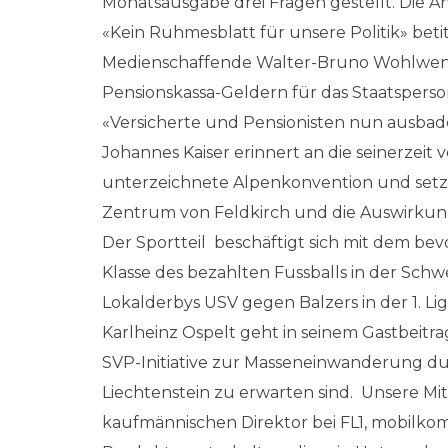
Monatsausgabe drei Fragen gestellt. Die An
«Kein Ruhmesblatt für unsere Politik» beti
Medienschaffende Walter-Bruno Wohlwend
Pensionskassa-Geldern für das Staatsperson
«Versicherte und Pensionisten nun ausbade
Johannes Kaiser erinnert an die seinerzeit
unterzeichnete Alpenkonvention und setz
Zentrum von Feldkirch und die Auswirkung
Der Sportteil beschäftigt sich mit dem be
Klasse des bezahlten Fussballs in der Schw
Lokalderbys USV gegen Balzers in der 1. Lig
Karlheinz Ospelt geht in seinem Gastbeitr
SVP-Initiative zur Masseneinwanderung du
Liechtenstein zu erwarten sind. Unsere Mit
kaufmännischen Direktor bei FL1, mobilkom 