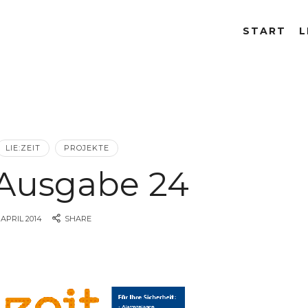
START
L
LIE:ZEIT
PROJEKTE
t Ausgabe 24
. APRIL 2014
SHARE