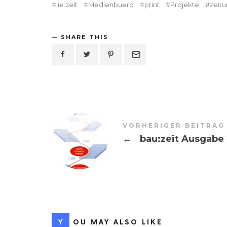
lie:zeit
Medienbuero
print
Projekte
zeit
SHARE THIS
VORHERIGER BEITRAG
←
bau:zeit Ausgabe
YOU MAY ALSO LIKE