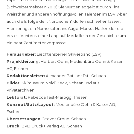
(Schweizermeisterin 2010).Sie wurden abgelöst durch Tina
Weirather und anderen hoffnungsvollen Talenten im LSV. Aber
auch die Erfolge der „Nordischen“ dürfen sich sehen lassen.
Hier springt ein Name sofort ins Auge: Markus Hasler, der die
erste Liechtensteiner Langlauf-Medaille in der Geschichte um
ein paar Zentimeter verpasste.
Herausgeber:
Liechtensteiner Skiverband (LSV)
Projektleitung:
Herbert Oehri, Medienbüro Oehri & Kaiser
AG, Eschen
Redaktionsleiter:
Alexander Batliner Est., Schaan
Bilder:
Skimuseum Noldi Beck, Schaan und aus
Privatarchiven
Lektorat:
Rebecca Test-Marogg, Triesen
Konzept/Satz/Layout:
Medienbüro Oehri & Kaiser AG,
Eschen
Übersetzungen:
Jeeves Group, Schaan
Druck:
BVD Druck+ Verlag AG, Schaan