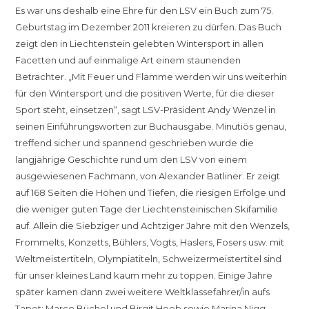
Es war uns deshalb eine Ehre für den LSV ein Buch zum 75.
Geburtstag im Dezember 2011 kreieren zu dürfen. Das Buch
zeigt den in Liechtenstein gelebten Wintersport in allen
Facetten und auf einmalige Art einem staunenden
Betrachter. „Mit Feuer und Flamme werden wir uns weiterhin
für den Wintersport und die positiven Werte, für die dieser
Sport steht, einsetzen“, sagt LSV-Präsident Andy Wenzel in
seinen Einführungsworten zur Buchausgabe. Minutiös genau,
treffend sicher und spannend geschrieben wurde die
langjährige Geschichte rund um den LSV von einem
ausgewiesenen Fachmann, von Alexander Batliner. Er zeigt
auf 168 Seiten die Höhen und Tiefen, die riesigen Erfolge und
die weniger guten Tage der Liechtensteinischen Skifamilie
auf. Allein die Siebziger und Achtziger Jahre mit den Wenzels,
Frommelts, Konzetts, Bühlers, Vogts, Haslers, Fosers usw. mit
Weltmeistertiteln, Olympiatiteln, Schweizermeistertitel sind
für unser kleines Land kaum mehr zu toppen. Einige Jahre
später kamen dann zwei weitere Weltklassefahrer/in aufs
Tapet: Marco Büchel und Birgit Heeb sowie Marina Nigg